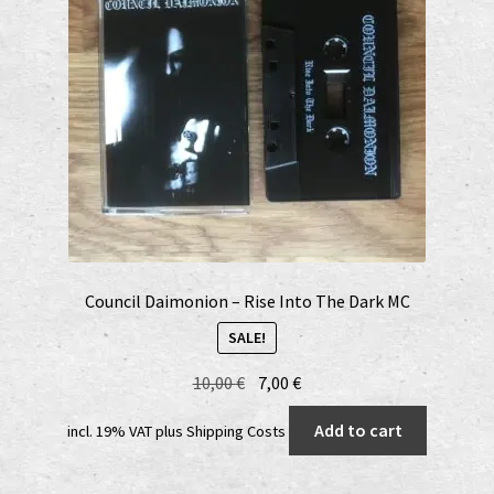
Council Daimonion – Rise Into The Dark MC
SALE!
Original
Current
10,00
€
7,00
€
price
price
Add to cart
incl. 19% VAT
plus
Shipping Costs
was:
is:
10,00 €.
7,00 €.