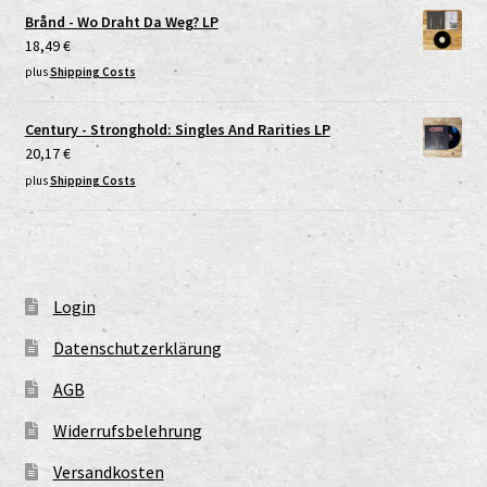
Brånd - Wo Draht Da Weg? LP
18,49
€
plus
Shipping Costs
Century - Stronghold: Singles And Rarities LP
20,17
€
plus
Shipping Costs
Login
Datenschutzerklärung
AGB
Widerrufsbelehrung
Versandkosten