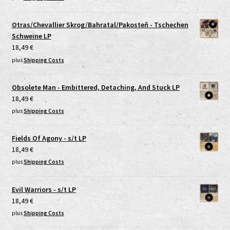
Otras/Chevallier Skrog/Bahratal/Pakosteň - Tschechen
Schweine LP
18,49
€
plus
Shipping Costs
Obsolete Man - Embittered, Detaching, And Stuck LP
18,49
€
plus
Shipping Costs
Fields Of Agony - s/t LP
18,49
€
plus
Shipping Costs
Evil Warriors - s/t LP
18,49
€
plus
Shipping Costs