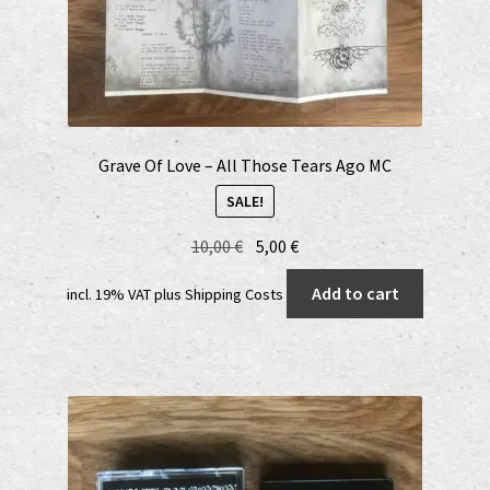
Grave Of Love – All Those Tears Ago MC
SALE!
Original
Current
10,00
€
5,00
€
price
price
Add to cart
incl. 19% VAT
plus
Shipping Costs
was:
is:
10,00 €.
5,00 €.