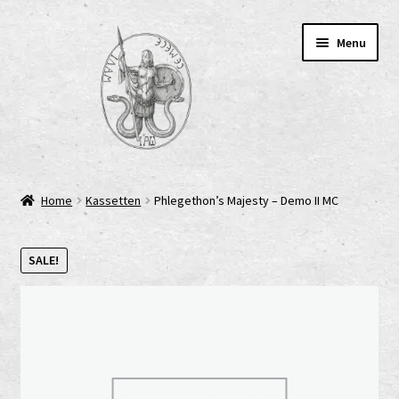
Skip
Skip
Menu
to
to
navigation
content
Home
Home
Kassetten
Phlegethon’s Majesty – Demo II MC
AGB
SALE!
Cart
Checkout
Cookie-Richtlinie (EU)