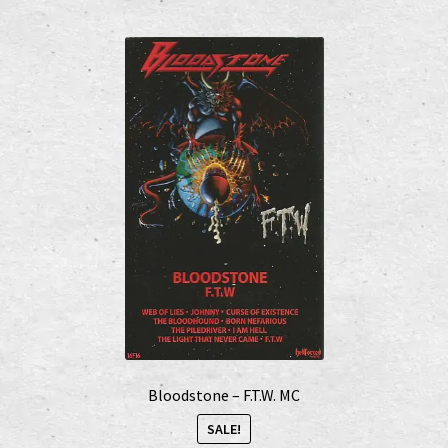
Bloodstone – F.T.W. MC
SALE!