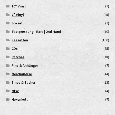
10" Vinyl
(7)
7" Vinyl
(25)
Boxset
(7)
Testpressung | Rare | 2nd Hand
(10)
Kassetten
(160)
CDs
(95)
Patches
(18)
Pins & Anhänger
(7)
Merchandise
(44)
Zines & Bücher
(13)
Misc
(4)
Hexenkult
(7)