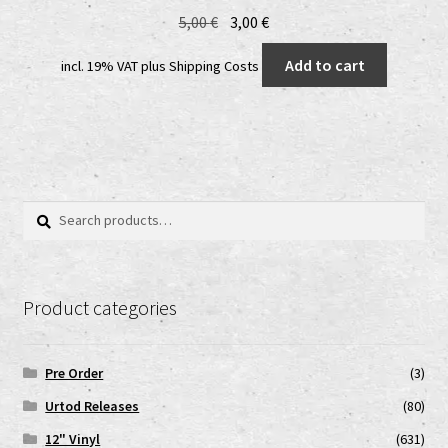
Original
Current
5,00
€
3,00
€
price
price
Add to cart
incl. 19% VAT
plus
Shipping Costs
was:
is:
5,00 €.
3,00 €.
Search
Search
for:
Product categories
Pre Order
(3)
Urtod Releases
(80)
12" Vinyl
(631)