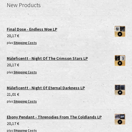
New Products
Final Dose - Endless Woe LP
20,17
€
plus
Shipping Costs
Mäleficentt - Night Of The Crimson Stars LP
20,17
€
plus
Shipping Costs
Mäleficentt - Night Of Eternal Darkness LP
21,01
€
plus
Shipping Costs
Ebony Pendant - Threnodies From The Coldlands LP
20,17
€
plus
Shipping Costs