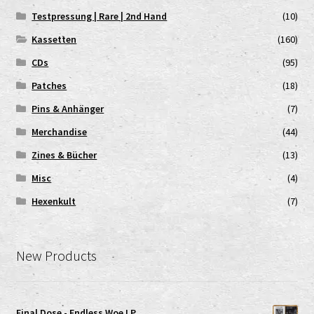
Testpressung | Rare | 2nd Hand
(10)
Kassetten
(160)
CDs
(95)
Patches
(18)
Pins & Anhänger
(7)
Merchandise
(44)
Zines & Bücher
(13)
Misc
(4)
Hexenkult
(7)
New Products
Final Dose - Endless Woe LP