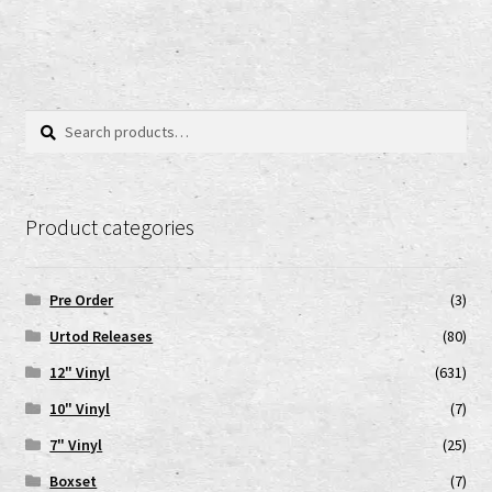
Search
Search
for:
Product categories
Pre Order
(3)
Urtod Releases
(80)
12" Vinyl
(631)
10" Vinyl
(7)
7" Vinyl
(25)
Boxset
(7)