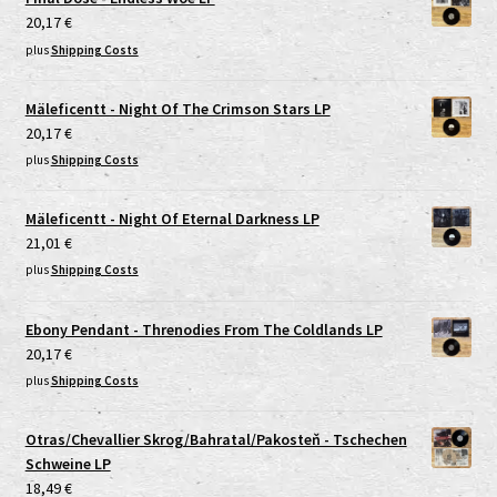
20,17
€
plus
Shipping Costs
Mäleficentt - Night Of The Crimson Stars LP
20,17
€
plus
Shipping Costs
Mäleficentt - Night Of Eternal Darkness LP
21,01
€
plus
Shipping Costs
Ebony Pendant - Threnodies From The Coldlands LP
20,17
€
plus
Shipping Costs
Otras/Chevallier Skrog/Bahratal/Pakosteň - Tschechen
Schweine LP
18,49
€