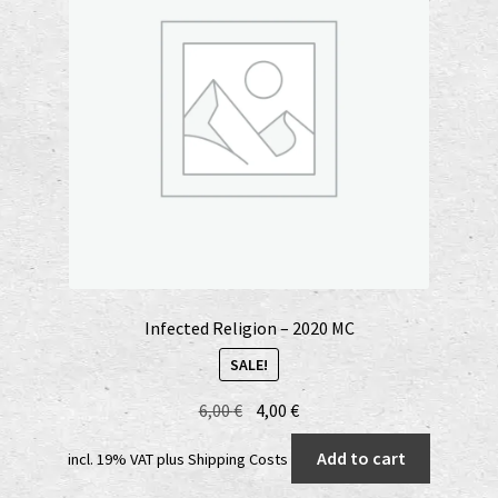
Infected Religion – 2020 MC
SALE!
Original
Current
6,00
€
4,00
€
price
price
Add to cart
incl. 19% VAT
plus
Shipping Costs
was:
is:
6,00 €.
4,00 €.