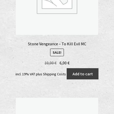
Stone Vengeance – To Kill Evil MC
SALE!
Original
Current
10,00
€
6,00
€
price
price
Add to cart
incl. 19% VAT
plus
Shipping Costs
was:
is:
10,00 €.
6,00 €.