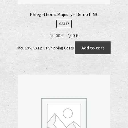
Phlegethon’s Majesty – Demo II MC
SALE!
Original
Current
10,00
€
7,00
€
price
price
Add to cart
incl. 19% VAT
plus
Shipping Costs
was:
is:
10,00 €.
7,00 €.