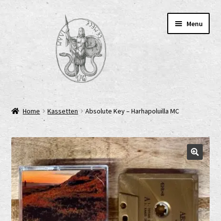
Skip
Skip
Menu
to
to
navigation
content
Home
Home
Kassetten
Absolute Key – Harhapoluilla MC
AGB
Cart
Checkout
Cookie-Richtlinie (EU)