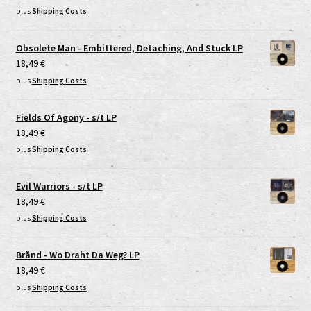
plus
Shipping Costs
Obsolete Man - Embittered, Detaching, And Stuck LP
18,49
€
plus
Shipping Costs
Fields Of Agony - s/t LP
18,49
€
plus
Shipping Costs
Evil Warriors - s/t LP
18,49
€
plus
Shipping Costs
Brånd - Wo Draht Da Weg? LP
18,49
€
plus
Shipping Costs