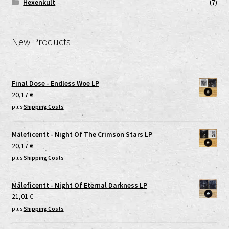
Hexenkult
(7)
New Products
Final Dose - Endless Woe LP
20,17
€
plus
Shipping Costs
Mäleficentt - Night Of The Crimson Stars LP
20,17
€
plus
Shipping Costs
Mäleficentt - Night Of Eternal Darkness LP
21,01
€
plus
Shipping Costs