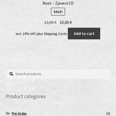
Root – Zjevení CD
SALE!
Original
Current
12,00
€
10,00
€
price
price
Add to cart
incl. 19% VAT
plus
Shipping Costs
was:
is:
12,00 €.
10,00 €.
Search
Search
for:
Product categories
Pre Order
(3)