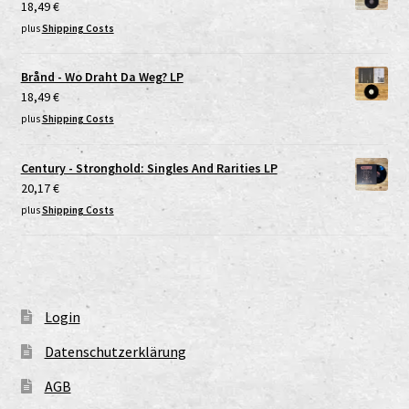
18,49
€
plus
Shipping Costs
Brånd - Wo Draht Da Weg? LP
18,49
€
plus
Shipping Costs
Century - Stronghold: Singles And Rarities LP
20,17
€
plus
Shipping Costs
Login
Datenschutzerklärung
AGB