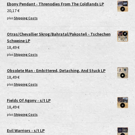
Ebony Pendant - Threnodies From The Coldlands LP
20,17
€
plus
Shipping Costs
Otras/Chevallier Skrog/Bahratal/Pakosteň - Tschechen
Schweine LP
18,49
€
plus
Shipping Costs
Obsolete Man - Embittered, Detaching, And Stuck LP
18,49
€
plus
Shipping Costs
Fields Of Agony - s/t LP
18,49
€
plus
Shipping Costs
Evil Warriors - s/t LP