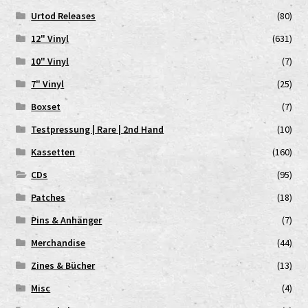
Urtod Releases
(80)
12" Vinyl
(631)
10" Vinyl
(7)
7" Vinyl
(25)
Boxset
(7)
Testpressung | Rare | 2nd Hand
(10)
Kassetten
(160)
CDs
(95)
Patches
(18)
Pins & Anhänger
(7)
Merchandise
(44)
Zines & Bücher
(13)
Misc
(4)