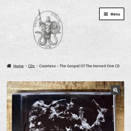
Skip
Skip
Menu
to
to
navigation
content
Home
Home
CDs
Countess – The Gospel Of The Horned One CD
AGB
Cart
Checkout
Cookie-Richtlinie (EU)