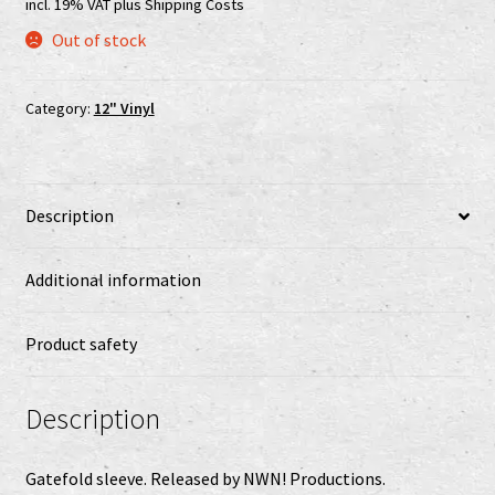
incl. 19% VAT
plus
Shipping Costs
Shop
Out of stock
shop2
Category:
12" Vinyl
Versandkosten
Vertrag widerrufen
Description
Widerrufsbelehrung
Additional information
www.urtodrecords.de
Product safety
Zahlungsarten
Description
Gatefold sleeve. Released by NWN! Productions.