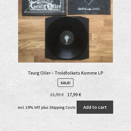
Teurg Oller – Troldfolkets Komme LP
SALE!
Original
Current
21,99
€
17,99
€
price
price
Add to cart
incl. 19% VAT
plus
Shipping Costs
was:
is:
21,99 €.
17,99 €.