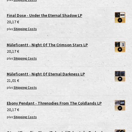
Final Dose - Under the Eternal Shadow LP
20,17
€
plus
Shipping Costs
Mäleficentt - Night Of The Crimson Stars LP
20,17
€
plus
Shipping Costs
Mäleficentt - Night Of Eternal Darkness LP
21,01
€
plus
Shipping Costs
Ebony Pendant - Threnodies From The Coldlands LP
20,17
€
plus
Shipping Costs