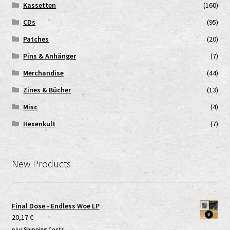
Kassetten
(160)
CDs
(95)
Patches
(20)
Pins & Anhänger
(7)
Merchandise
(44)
Zines & Bücher
(13)
Misc
(4)
Hexenkult
(7)
New Products
Final Dose - Endless Woe LP
20,17
€
plus
Shipping Costs