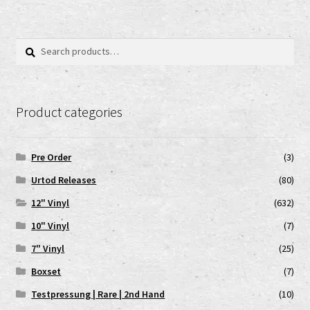
Search
Search
for:
Product categories
Pre Order
(3)
Urtod Releases
(80)
12" Vinyl
(632)
10" Vinyl
(7)
7" Vinyl
(25)
Boxset
(7)
Testpressung | Rare | 2nd Hand
(10)