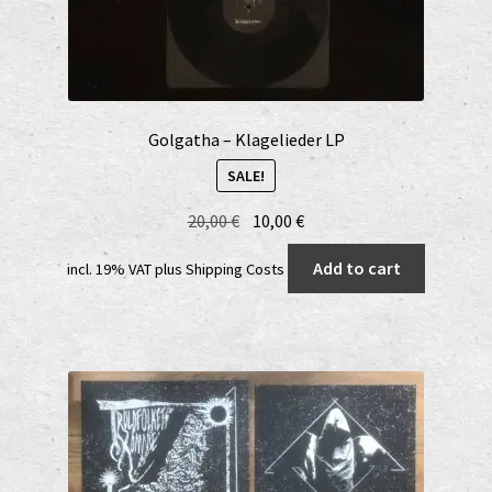
Golgatha – Klagelieder LP
SALE!
Original
Current
20,00
€
10,00
€
price
price
Add to cart
incl. 19% VAT
plus
Shipping Costs
was:
is:
20,00 €.
10,00 €.