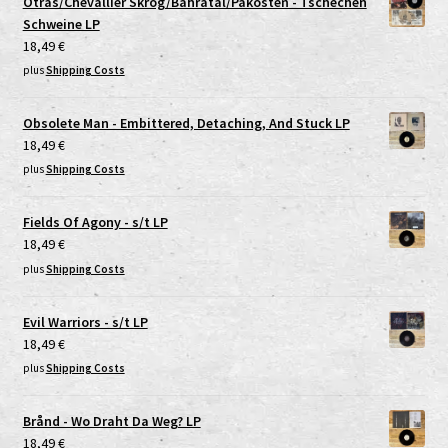
Otras/Chevallier Skrog/Bahratal/Pakosteň - Tschechen
Schweine LP
18,49
€
plus
Shipping Costs
Obsolete Man - Embittered, Detaching, And Stuck LP
18,49
€
plus
Shipping Costs
Fields Of Agony - s/t LP
18,49
€
plus
Shipping Costs
Evil Warriors - s/t LP
18,49
€
plus
Shipping Costs
Brånd - Wo Draht Da Weg? LP
18,49
€