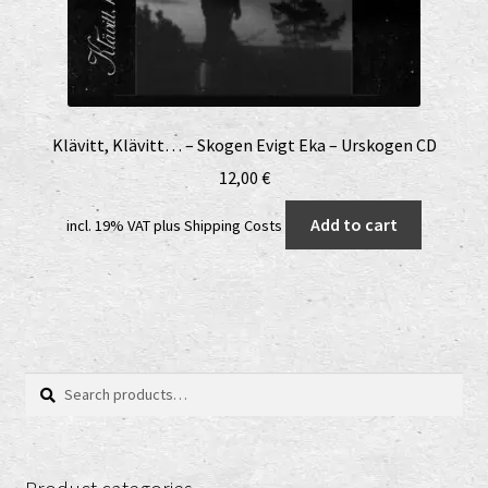
Klävitt, Klävitt… – Skogen Evigt Eka – Urskogen CD
12,00
€
Add to cart
incl. 19% VAT
plus
Shipping Costs
Search
Search
for: