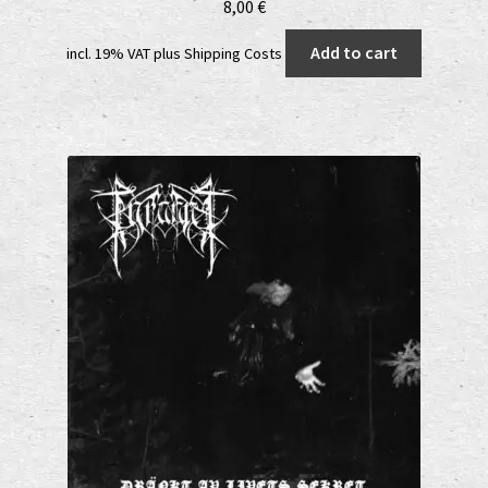
8,00
€
Add to cart
incl. 19% VAT
plus
Shipping Costs