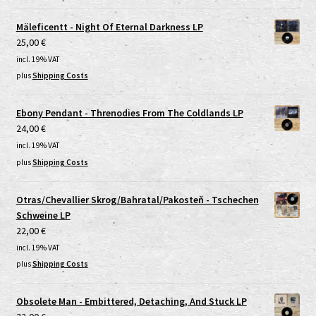
Mäleficentt - Night Of Eternal Darkness LP
25,00
€
incl. 19% VAT
plus
Shipping Costs
Ebony Pendant - Threnodies From The Coldlands LP
24,00
€
incl. 19% VAT
plus
Shipping Costs
Otras/Chevallier Skrog/Bahratal/Pakosteň - Tschechen
Schweine LP
22,00
€
incl. 19% VAT
plus
Shipping Costs
Obsolete Man - Embittered, Detaching, And Stuck LP