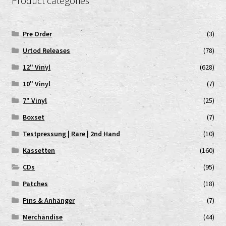
Product categories
Pre Order
(3)
Urtod Releases
(78)
12" Vinyl
(628)
10" Vinyl
(7)
7" Vinyl
(25)
Boxset
(7)
Testpressung | Rare | 2nd Hand
(10)
Kassetten
(160)
CDs
(95)
Patches
(18)
Pins & Anhänger
(7)
Merchandise
(44)