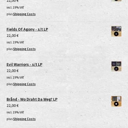
22,00
€
incl. 19% VAT
plus
Shipping Costs
Fields Of Agony - s/t LP
22,00
€
incl. 19% VAT
plus
Shipping Costs
Evil Warriors - s/t LP
22,00
€
incl. 19% VAT
plus
Shipping Costs
Brånd - Wo Draht Da Weg? LP
22,00
€
incl. 19% VAT
plus
Shipping Costs