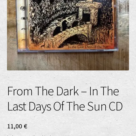
Datenschutzerklärung
Echtheit von Bewertungen
EPR Extended Producer Responsibility/EPR Erweiterte
Herstellerverantwortung
GPSR Risikobewertung und Gefahrenanalyse (Deutsch)
GPSR risk assessment and hazard analysis (English)
From The Dark – In The
Impressum
Last Days Of The Sun CD
My account
News
11,00
€