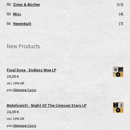
Zines & Bücher
(13)
Misc
(4)
Hexenkult
(7)
New Products
Final Dose - Endless Woe LP
24,00
€
incl. 19% VAT
plus
Shipping Costs
Mäleficentt - Night Of The Crimson Stars LP
24,00
€
incl. 19% VAT
plus
Shipping Costs