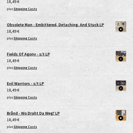
18,49
€
plus
Shipping Costs
Obsolete Man - Embittered, Detaching, And Stuck LP
18,49
€
plus
Shipping Costs
Fields Of Agony - s/t LP
18,49
€
plus
Shipping Costs
Evil Warriors - s/t LP
18,49
€
plus
Shipping Costs
Brånd - Wo Draht Da Weg? LP
18,49
€
plus
Shipping Costs