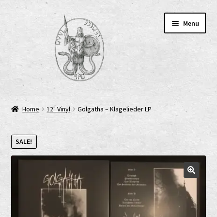
Skip
Skip
Menu
to
to
navigation
content
Home
Home
12" Vinyl
Golgatha – Klagelieder LP
AGB
SALE!
Cart
Checkout
Cookie-Richtlinie (EU)