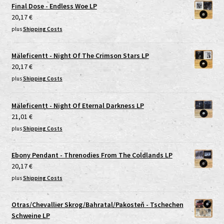
Final Dose - Endless Woe LP
20,17
€
plus
Shipping Costs
Mäleficentt - Night Of The Crimson Stars LP
20,17
€
plus
Shipping Costs
Mäleficentt - Night Of Eternal Darkness LP
21,01
€
plus
Shipping Costs
Ebony Pendant - Threnodies From The Coldlands LP
20,17
€
plus
Shipping Costs
Otras/Chevallier Skrog/Bahratal/Pakosteň - Tschechen
Schweine LP