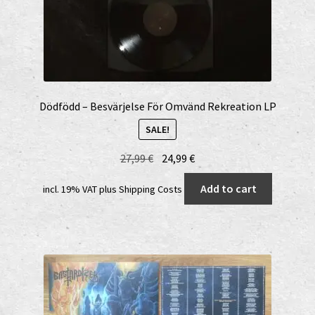
Dödfödd – Besvärjelse För Omvänd Rekreation LP
SALE!
Original
Current
27,99
€
24,99
€
price
price
Add to cart
incl. 19% VAT
plus
Shipping Costs
was:
is:
27,99 €.
24,99 €.