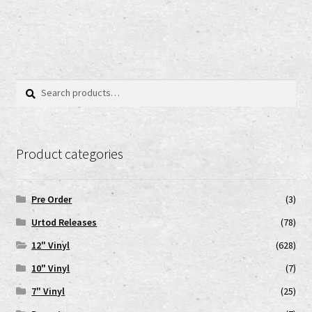
Search
Search
for:
Product categories
Pre Order
(3)
Urtod Releases
(78)
12" Vinyl
(628)
10" Vinyl
(7)
7" Vinyl
(25)