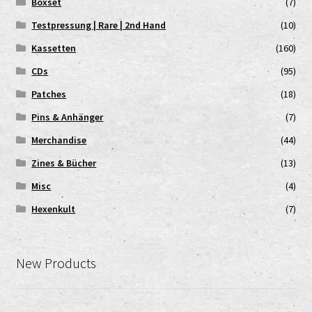
Boxset
(7)
Testpressung | Rare | 2nd Hand
(10)
Kassetten
(160)
CDs
(95)
Patches
(18)
Pins & Anhänger
(7)
Merchandise
(44)
Zines & Bücher
(13)
Misc
(4)
Hexenkult
(7)
New Products