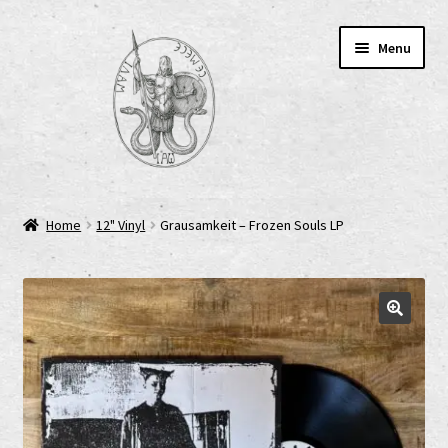
Skip
Skip
Menu
to
to
navigation
content
Home
Home
12" Vinyl
Grausamkeit – Frozen Souls LP
AGB
Cart
Checkout
Cookie-Richtlinie (EU)