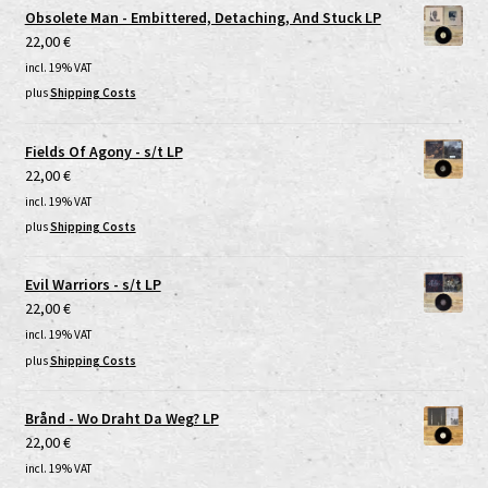
Obsolete Man - Embittered, Detaching, And Stuck LP
22,00
€
incl. 19% VAT
plus
Shipping Costs
Fields Of Agony - s/t LP
22,00
€
incl. 19% VAT
plus
Shipping Costs
Evil Warriors - s/t LP
22,00
€
incl. 19% VAT
plus
Shipping Costs
Brånd - Wo Draht Da Weg? LP
22,00
€
incl. 19% VAT