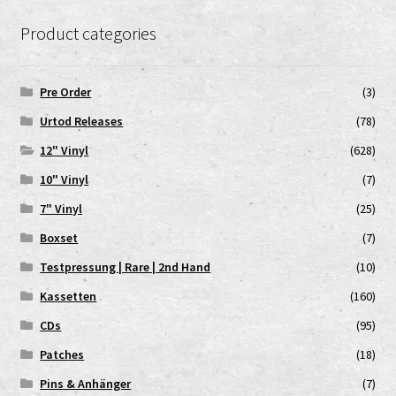
Product categories
Pre Order
(3)
Urtod Releases
(78)
12" Vinyl
(628)
10" Vinyl
(7)
7" Vinyl
(25)
Boxset
(7)
Testpressung | Rare | 2nd Hand
(10)
Kassetten
(160)
CDs
(95)
Patches
(18)
Pins & Anhänger
(7)