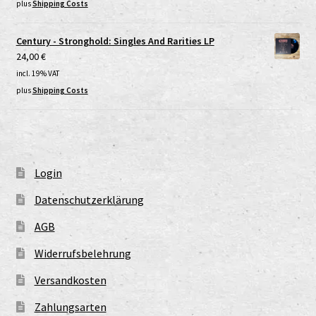
plus
Shipping Costs
Century - Stronghold: Singles And Rarities LP
24,00
€
incl. 19% VAT
plus
Shipping Costs
Login
Datenschutzerklärung
AGB
Widerrufsbelehrung
Versandkosten
Zahlungsarten