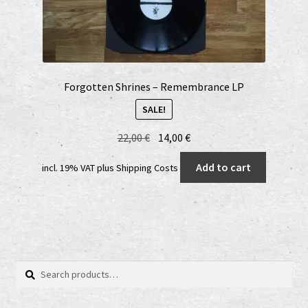
Forgotten Shrines – Remembrance LP
SALE!
Original
Current
22,00
€
14,00
€
price
price
Add to cart
incl. 19% VAT
plus
Shipping Costs
was:
is:
22,00 €.
14,00 €.
Search
Search
for: