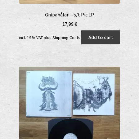
Gnipahålan – s/t Pic LP
17,99
€
Add to cart
incl. 19% VAT
plus
Shipping Costs