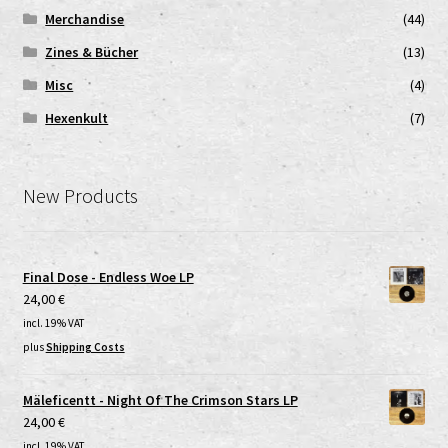
Merchandise
(44)
Zines & Bücher
(13)
Misc
(4)
Hexenkult
(7)
New Products
Final Dose - Endless Woe LP
24,00
€
incl. 19% VAT
plus
Shipping Costs
Mäleficentt - Night Of The Crimson Stars LP
24,00
€
incl. 19% VAT