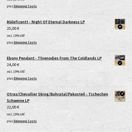
plus
Shipping Costs
Mäleficentt - Night Of Eternal Darkness LP
25,00
€
incl. 19% VAT
plus
Shipping Costs
Ebony Pendant - Threnodies From The Coldlands LP
24,00
€
incl. 19% VAT
plus
Shipping Costs
Otras/Chevallier Skrog/Bahratal/Pakosteň - Tschechen
Schweine LP
22,00
€
incl. 19% VAT
plus
Shipping Costs