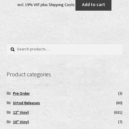
Add to cart
incl. 19% VAT
plus
Shipping Costs
was:
is:
10,00 €.
7,00 €.
Search
Search
for:
Product categories
Pre Order
(3)
Urtod Releases
(80)
12" Vinyl
(631)
10" Vinyl
(7)