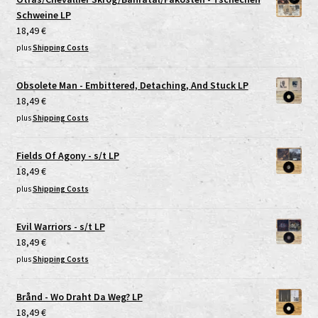
Schweine LP
18,49
€
plus
Shipping Costs
Obsolete Man - Embittered, Detaching, And Stuck LP
18,49
€
plus
Shipping Costs
Fields Of Agony - s/t LP
18,49
€
plus
Shipping Costs
Evil Warriors - s/t LP
18,49
€
plus
Shipping Costs
Brånd - Wo Draht Da Weg? LP
18,49
€