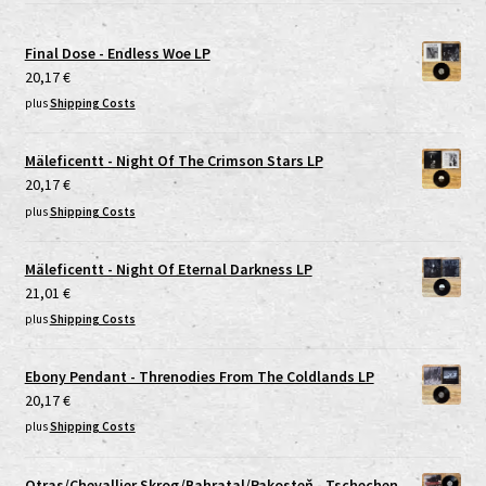
Final Dose - Endless Woe LP
20,17
€
plus
Shipping Costs
Mäleficentt - Night Of The Crimson Stars LP
20,17
€
plus
Shipping Costs
Mäleficentt - Night Of Eternal Darkness LP
21,01
€
plus
Shipping Costs
Ebony Pendant - Threnodies From The Coldlands LP
20,17
€
plus
Shipping Costs
Otras/Chevallier Skrog/Bahratal/Pakosteň - Tschechen