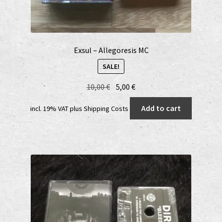
Exsul – Allegoresis MC
SALE!
Original
Current
10,00
€
5,00
€
price
price
Add to cart
incl. 19% VAT
plus
Shipping Costs
was:
is:
10,00 €.
5,00 €.