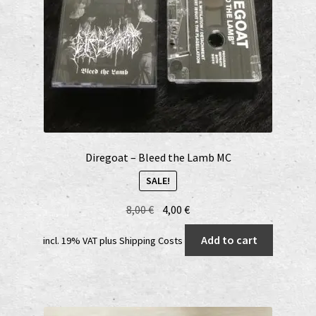
Diregoat – Bleed the Lamb MC
SALE!
Original
Current
8,00
€
4,00
€
price
price
Add to cart
incl. 19% VAT
plus
Shipping Costs
was:
is:
8,00 €.
4,00 €.