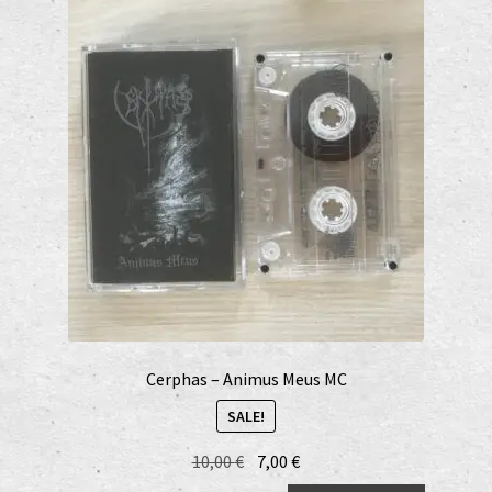
Cerphas – Animus Meus MC
SALE!
Original
Current
10,00
€
7,00
€
price
price