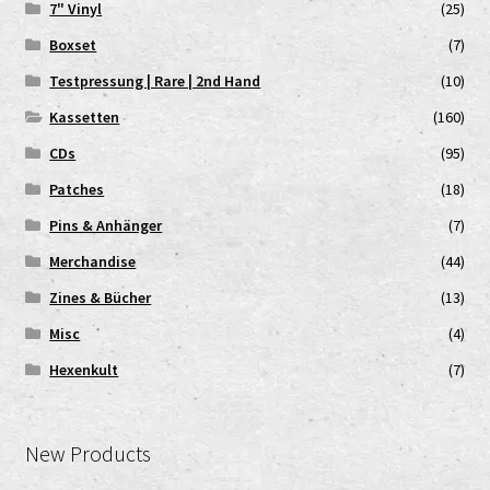
7" Vinyl
(25)
Boxset
(7)
Testpressung | Rare | 2nd Hand
(10)
Kassetten
(160)
CDs
(95)
Patches
(18)
Pins & Anhänger
(7)
Merchandise
(44)
Zines & Bücher
(13)
Misc
(4)
Hexenkult
(7)
New Products