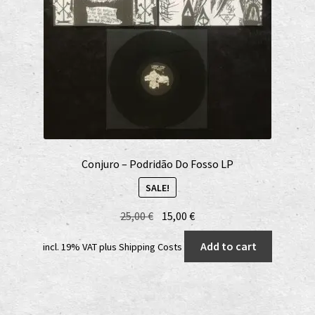
Conjuro – Podridão Do Fosso LP
SALE!
Original
Current
25,00
€
15,00
€
price
price
Add to cart
incl. 19% VAT
plus
Shipping Costs
was:
is:
25,00 €.
15,00 €.