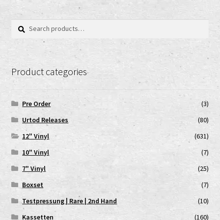
Search
Search
for:
Product categories
Pre Order
(3)
Urtod Releases
(80)
12" Vinyl
(631)
10" Vinyl
(7)
7" Vinyl
(25)
Boxset
(7)
Testpressung | Rare | 2nd Hand
(10)
Kassetten
(160)