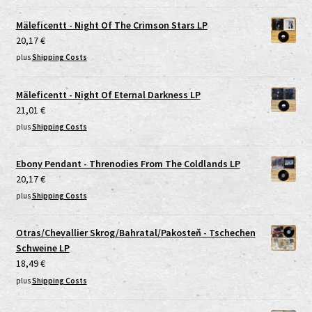
Mäleficentt - Night Of The Crimson Stars LP
20,17
€
plus
Shipping Costs
Mäleficentt - Night Of Eternal Darkness LP
21,01
€
plus
Shipping Costs
Ebony Pendant - Threnodies From The Coldlands LP
20,17
€
plus
Shipping Costs
Otras/Chevallier Skrog/Bahratal/Pakosteň - Tschechen
Schweine LP
18,49
€
plus
Shipping Costs