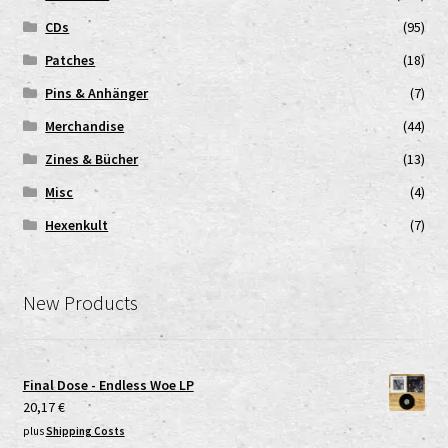
CDs
(95)
Patches
(18)
Pins & Anhänger
(7)
Merchandise
(44)
Zines & Bücher
(13)
Misc
(4)
Hexenkult
(7)
New Products
Final Dose - Endless Woe LP
20,17
€
plus
Shipping Costs