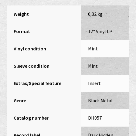
Weight
0,32 kg
Format
12" Vinyl LP
Vinyl condition
Mint
Sleeve condition
Mint
Extras/Special feature
Insert
Genre
Black Metal
Catalog number
DH057
Record label
Dark Hidden