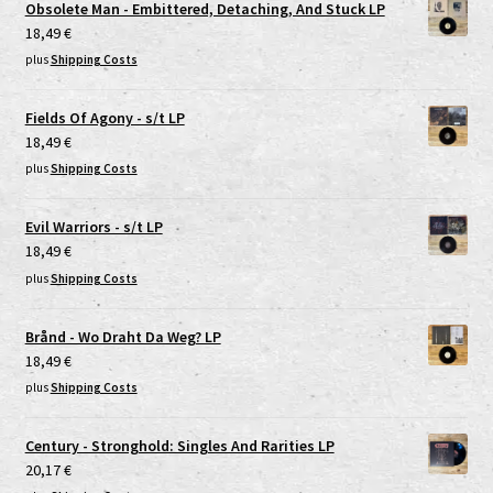
Obsolete Man - Embittered, Detaching, And Stuck LP
18,49
€
plus
Shipping Costs
Fields Of Agony - s/t LP
18,49
€
plus
Shipping Costs
Evil Warriors - s/t LP
18,49
€
plus
Shipping Costs
Brånd - Wo Draht Da Weg? LP
18,49
€
plus
Shipping Costs
Century - Stronghold: Singles And Rarities LP
20,17
€