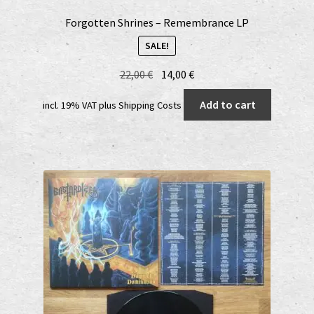
Forgotten Shrines – Remembrance LP
SALE!
Original
Current
22,00
€
14,00
€
price
price
Add to cart
incl. 19% VAT
plus
Shipping Costs
was:
is:
22,00 €.
14,00 €.