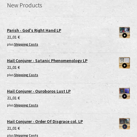
New Products
Parish - God's Right Hand LP
21,01
€
plus
Shipping Costs
Hail Conjurer - Satanic Phenomenology LP
21,01
€
plus
Shipping Costs
Hail Conjurer - Ouroboros Lust LP
21,01
€
plus
Shipping Costs
Hail Conjurer - Order Of Disgrace col. LP
21,01
€
plus
Shipping Costs