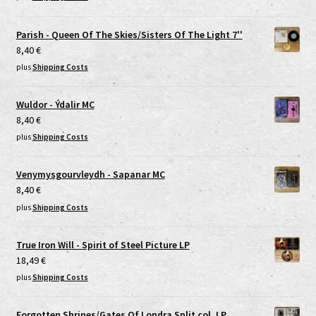
Parish - Queen Of The Skies/Sisters Of The Light 7''
8,40
€
plus
Shipping Costs
Wuldor - Ýdalir MC
8,40
€
plus
Shipping Costs
Venymysgourvleydh - Sapanar MC
8,40
€
plus
Shipping Costs
True Iron Will - Spirit of Steel Picture LP
18,49
€
plus
Shipping Costs
Forgotten Shrines/Gates Of Londra Split col. LP