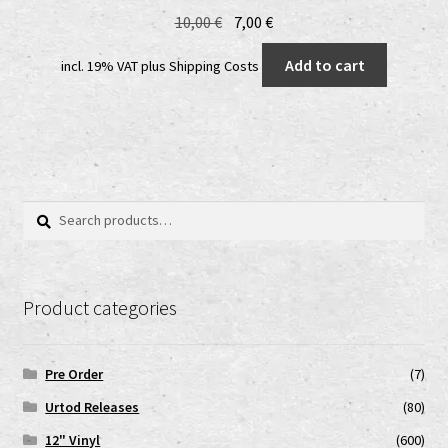
Original
Current
10,00
€
7,00
€
price
price
Add to cart
incl. 19% VAT
plus
Shipping Costs
was:
is:
10,00 €.
7,00 €.
Search
Search
for:
Product categories
Pre Order
(7)
Urtod Releases
(80)
12" Vinyl
(600)