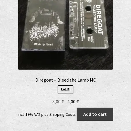
Diregoat – Bleed the Lamb MC
SALE!
Original
Current
8,00
€
4,00
€
price
price
Add to cart
incl. 19% VAT
plus
Shipping Costs
was:
is:
8,00 €.
4,00 €.