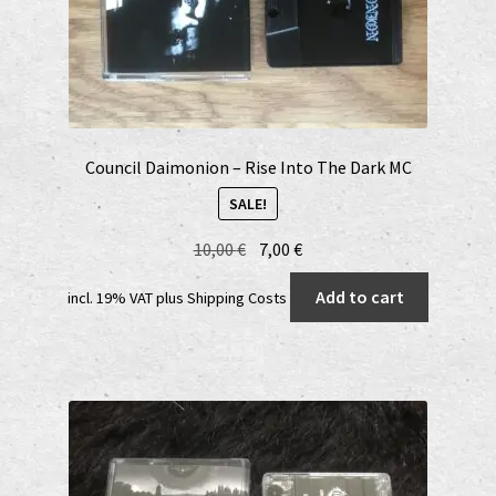
Council Daimonion – Rise Into The Dark MC
SALE!
Original
Current
10,00
€
7,00
€
price
price
Add to cart
incl. 19% VAT
plus
Shipping Costs
was:
is:
10,00 €.
7,00 €.