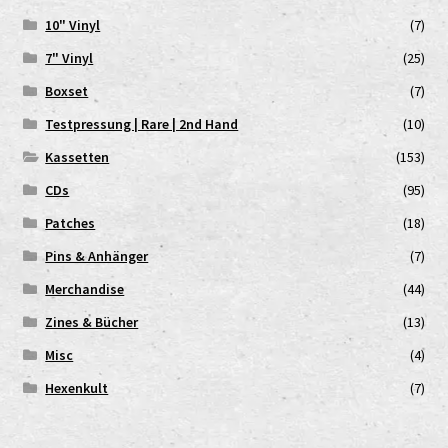
10" Vinyl
(7)
7" Vinyl
(25)
Boxset
(7)
Testpressung | Rare | 2nd Hand
(10)
Kassetten
(153)
CDs
(95)
Patches
(18)
Pins & Anhänger
(7)
Merchandise
(44)
Zines & Bücher
(13)
Misc
(4)
Hexenkult
(7)