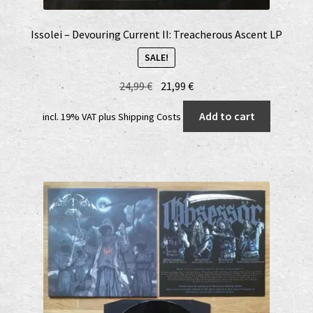
Issolei – Devouring Current II: Treacherous Ascent LP
SALE!
Original
Current
24,99
€
21,99
€
price
price
Add to cart
incl. 19% VAT
plus
Shipping Costs
was:
is:
24,99 €.
21,99 €.