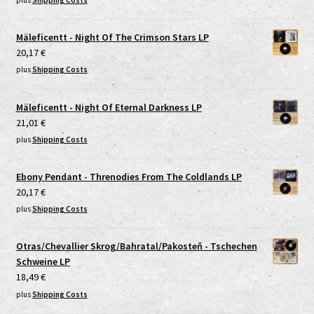
plus
Shipping Costs
Mäleficentt - Night Of The Crimson Stars LP
20,17
€
plus
Shipping Costs
Mäleficentt - Night Of Eternal Darkness LP
21,01
€
plus
Shipping Costs
Ebony Pendant - Threnodies From The Coldlands LP
20,17
€
plus
Shipping Costs
Otras/Chevallier Skrog/Bahratal/Pakosteň - Tschechen
Schweine LP
18,49
€
plus
Shipping Costs