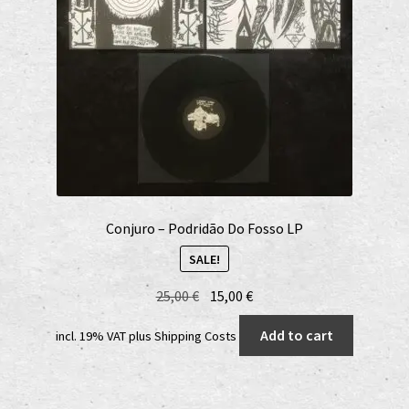
Conjuro – Podridão Do Fosso LP
SALE!
Original
Current
25,00
€
15,00
€
price
price
Add to cart
incl. 19% VAT
plus
Shipping Costs
was:
is:
25,00 €.
15,00 €.