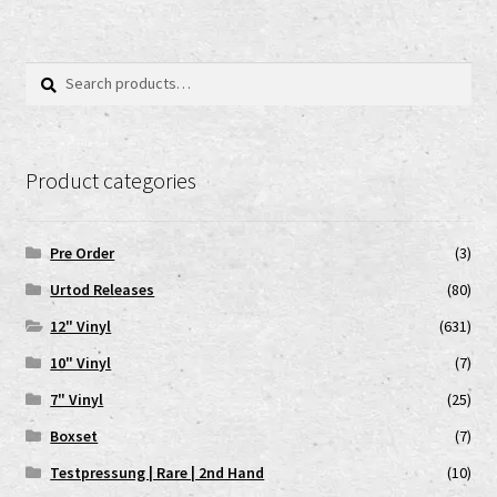
Search
Search
for:
Product categories
Pre Order
(3)
Urtod Releases
(80)
12" Vinyl
(631)
10" Vinyl
(7)
7" Vinyl
(25)
Boxset
(7)
Testpressung | Rare | 2nd Hand
(10)