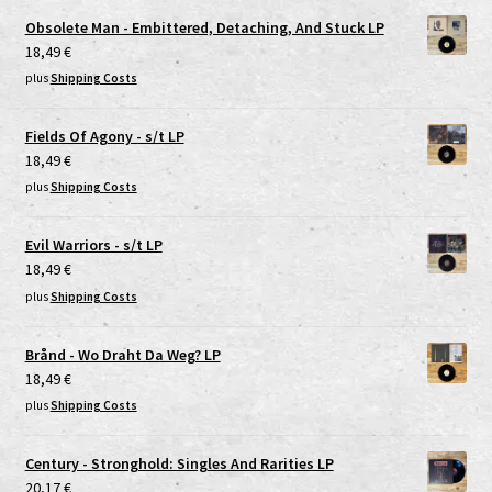
Obsolete Man - Embittered, Detaching, And Stuck LP
18,49
€
plus
Shipping Costs
Fields Of Agony - s/t LP
18,49
€
plus
Shipping Costs
Evil Warriors - s/t LP
18,49
€
plus
Shipping Costs
Brånd - Wo Draht Da Weg? LP
18,49
€
plus
Shipping Costs
Century - Stronghold: Singles And Rarities LP
20,17
€