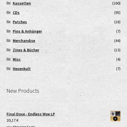
Kassetten
(160)
CDs
(95)
Patches
(18)
Pins & Anhänger
(7)
Merchandise
(44)
Zines & Bücher
(13)
Misc
(4)
Hexenkult
(7)
New Products
Final Dose - Endless Woe LP
20,17
€