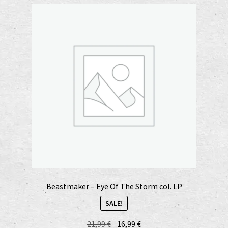
Beastmaker – Eye Of The Storm col. LP
SALE!
Original
Current
21,99
€
16,99
€