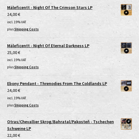
Mäleficentt - Night Of The Crimson Stars LP
24,00
€
incl. 19% VAT
plus
Shipping Costs
Mäleficentt - Night Of Eternal Darkness LP
25,00
€
incl. 19% VAT
plus
Shipping Costs
Ebony Pendant - Threnodies From The Coldlands LP
24,00
€
incl. 19% VAT
plus
Shipping Costs
Otras/Chevallier Skrog/Bahratal/Pakosteň - Tschechen
Schweine LP
22,00
€