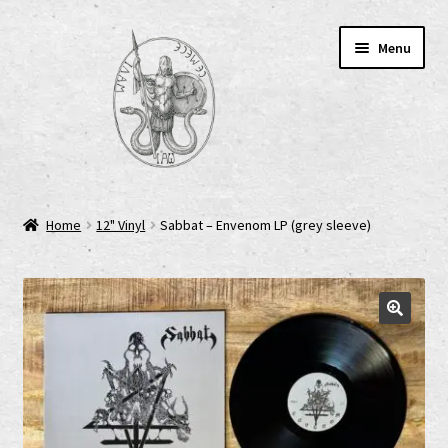
Skip
Skip
Menu
to
to
navigation
content
Home
Home
12" Vinyl
Sabbat – Envenom LP (grey sleeve)
AGB
Cart
Checkout
Cookie-Richtlinie (EU)