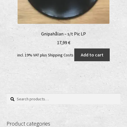
Gnipahålan – s/t Pic LP
17,99
€
Add to cart
incl. 19% VAT
plus
Shipping Costs
Search
Search
for:
Product categories