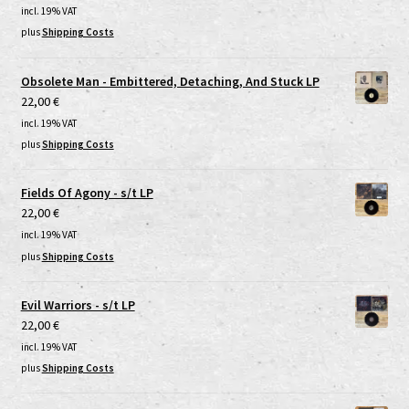
incl. 19% VAT
plus
Shipping Costs
Obsolete Man - Embittered, Detaching, And Stuck LP
22,00
€
incl. 19% VAT
plus
Shipping Costs
Fields Of Agony - s/t LP
22,00
€
incl. 19% VAT
plus
Shipping Costs
Evil Warriors - s/t LP
22,00
€
incl. 19% VAT
plus
Shipping Costs