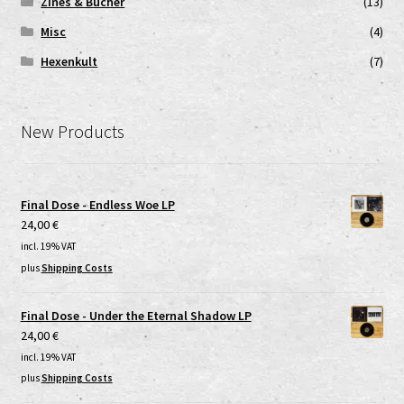
Zines & Bücher
(13)
Misc
(4)
Hexenkult
(7)
New Products
Final Dose - Endless Woe LP
24,00
€
incl. 19% VAT
plus
Shipping Costs
Final Dose - Under the Eternal Shadow LP
24,00
€
incl. 19% VAT
plus
Shipping Costs