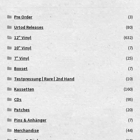
Pre Order
(3)
Urtod Releases
(80)
12" Vinyl
(632)
10" Vinyl
(7)
7" Vinyl
(25)
Boxset
(7)
Testpressung | Rare | 2nd Hand
(10)
Kassetten
(160)
CDs
(95)
Patches
(20)
Pins & Anhänger
(7)
Merchandise
(44)