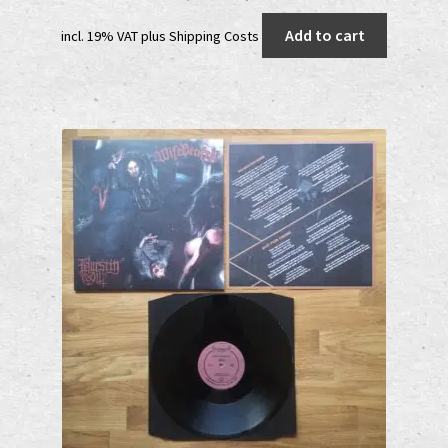
price
price
Add to cart
incl. 19% VAT
plus
Shipping Costs
was:
is:
21,99 €.
16,99 €.