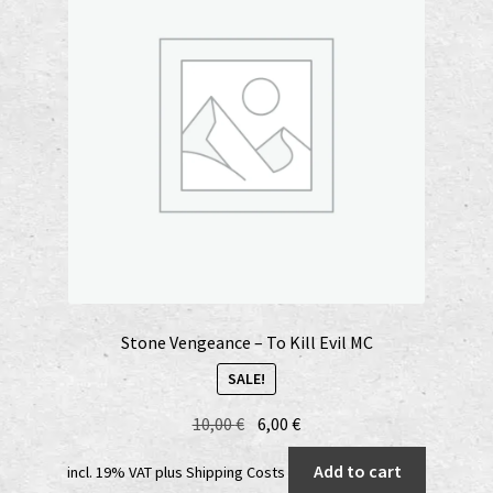
Stone Vengeance – To Kill Evil MC
SALE!
Original
Current
10,00
€
6,00
€
price
price
Add to cart
incl. 19% VAT
plus
Shipping Costs
was:
is: