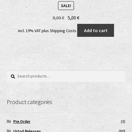
SALE!
Original
Current
8,00
€
5,00
€
price
price
Add to cart
incl. 19% VAT
plus
Shipping Costs
was:
is:
8,00 €.
5,00 €.
Search
Search
for:
Product categories
Pre Order
(3)
Urtod Releases
(80)