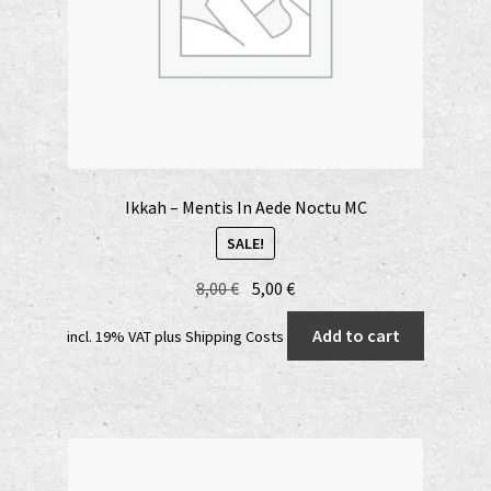
Ikkah – Mentis In Aede Noctu MC
SALE!
Original
Current
8,00
€
5,00
€
price
price
Add to cart
incl. 19% VAT
plus
Shipping Costs
was:
is:
8,00 €.
5,00 €.