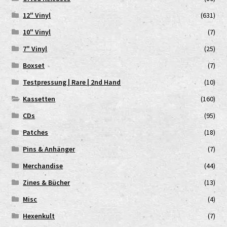
12" Vinyl
(631)
10" Vinyl
(7)
7" Vinyl
(25)
Boxset
(7)
Testpressung | Rare | 2nd Hand
(10)
Kassetten
(160)
CDs
(95)
Patches
(18)
Pins & Anhänger
(7)
Merchandise
(44)
Zines & Bücher
(13)
Misc
(4)
Hexenkult
(7)