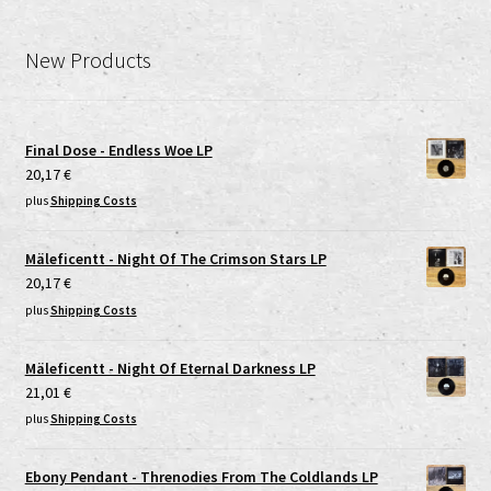
New Products
Final Dose - Endless Woe LP
20,17
€
plus
Shipping Costs
Mäleficentt - Night Of The Crimson Stars LP
20,17
€
plus
Shipping Costs
Mäleficentt - Night Of Eternal Darkness LP
21,01
€
plus
Shipping Costs
Ebony Pendant - Threnodies From The Coldlands LP