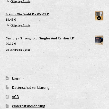
plus
Shipping Costs
Brånd - Wo Draht Da Weg? LP
18,49
€
plus
Shipping Costs
Century - Stronghold: Singles And Rarities LP
20,17
€
plus
Shipping Costs
Login
Datenschutzerklärung
AGB
Widerrufsbelehrung