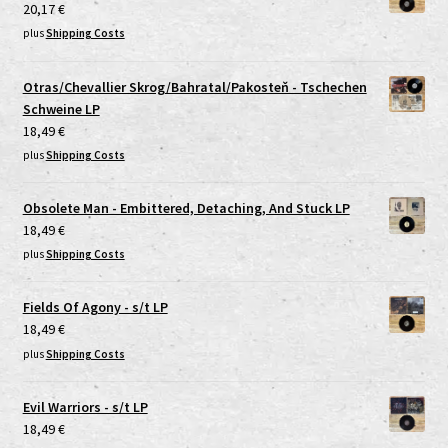
20,17
€
plus
Shipping Costs
Otras/Chevallier Skrog/Bahratal/Pakosteň - Tschechen
Schweine LP
18,49
€
plus
Shipping Costs
Obsolete Man - Embittered, Detaching, And Stuck LP
18,49
€
plus
Shipping Costs
Fields Of Agony - s/t LP
18,49
€
plus
Shipping Costs
Evil Warriors - s/t LP
18,49
€