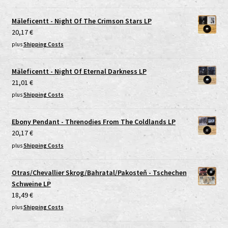
Mäleficentt - Night Of The Crimson Stars LP
20,17
€
plus
Shipping Costs
Mäleficentt - Night Of Eternal Darkness LP
21,01
€
plus
Shipping Costs
Ebony Pendant - Threnodies From The Coldlands LP
20,17
€
plus
Shipping Costs
Otras/Chevallier Skrog/Bahratal/Pakosteň - Tschechen
Schweine LP
18,49
€
plus
Shipping Costs