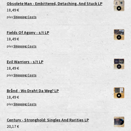
Obsolete Man - Embittered, Detaching, And Stuck LP
18,49
€
plus
Shipping Costs
Fields Of Agony - s/t LP
18,49
€
plus
Shipping Costs
Evil Warriors - s/t LP
18,49
€
plus
Shipping Costs
Brånd - Wo Draht Da Weg? LP
18,49
€
plus
Shipping Costs
Century - Stronghold: Singles And Rarities LP
20,17
€