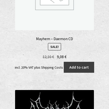
Mayhem – Daemon CD
SALE!
Original
Current
12,10
€
9,08
€
price
price
Add to cart
incl. 20% VAT
plus
Shipping Costs
was:
is:
12,10 €.
9,08 €.