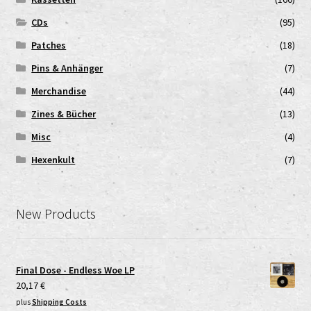
CDs
(95)
Patches
(18)
Pins & Anhänger
(7)
Merchandise
(44)
Zines & Bücher
(13)
Misc
(4)
Hexenkult
(7)
New Products
Final Dose - Endless Woe LP
20,17
€
plus
Shipping Costs