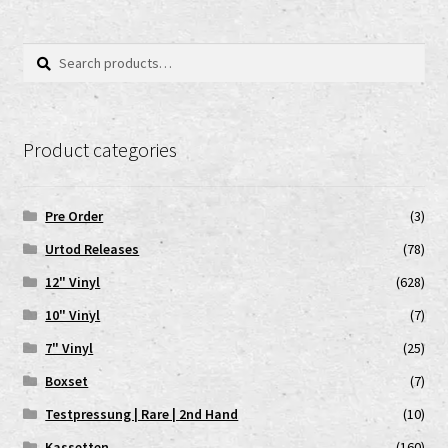
Search
Search
for:
Product categories
Pre Order
(3)
Urtod Releases
(78)
12" Vinyl
(628)
10" Vinyl
(7)
7" Vinyl
(25)
Boxset
(7)
Testpressung | Rare | 2nd Hand
(10)
Kassetten
(160)