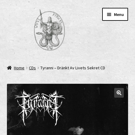
Skip
Skip
Menu
to
to
navigation
content
Home
Home
CDs
Tyranni – Dränkt Av Livets Sekret CD
AGB
Cart
Checkout
Cookie-Richtlinie (EU)