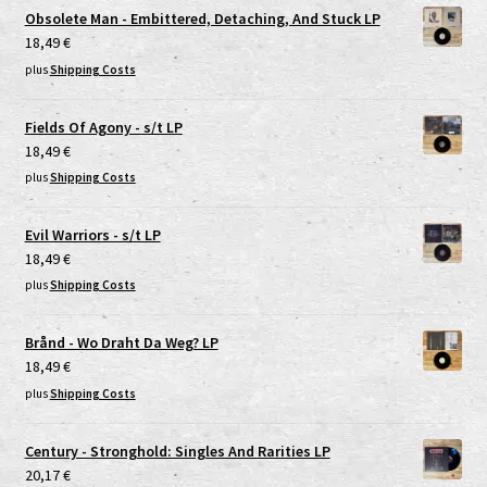
Obsolete Man - Embittered, Detaching, And Stuck LP
18,49
€
plus
Shipping Costs
Fields Of Agony - s/t LP
18,49
€
plus
Shipping Costs
Evil Warriors - s/t LP
18,49
€
plus
Shipping Costs
Brånd - Wo Draht Da Weg? LP
18,49
€
plus
Shipping Costs
Century - Stronghold: Singles And Rarities LP
20,17
€