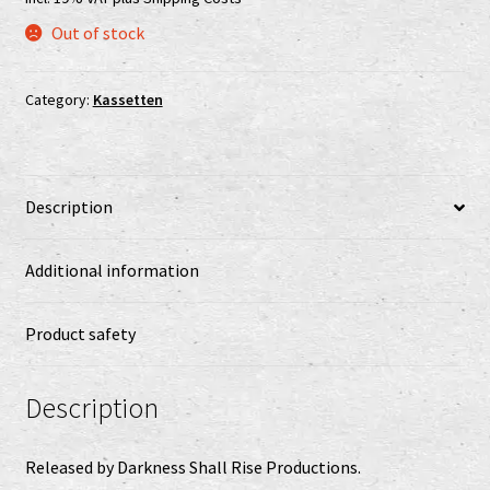
Shop
was:
is:
Out of stock
11,00 €.
8,00 €.
shop2
Category:
Kassetten
Versandkosten
Vertrag widerrufen
Description
Widerrufsbelehrung
Additional information
www.urtodrecords.de
Product safety
Zahlungsarten
Description
Released by Darkness Shall Rise Productions.