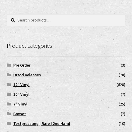
Search
Search
for:
Product categories
Pre Order
(3)
Urtod Releases
(78)
12" Vinyl
(628)
10" Vinyl
(7)
7" Vinyl
(25)
Boxset
(7)
Testpressung | Rare | 2nd Hand
(10)