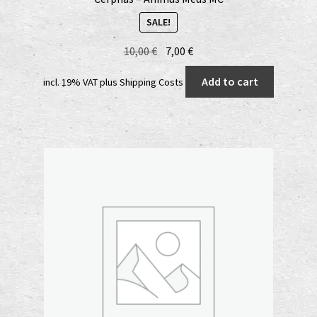
SALE!
Original
Current
10,00
€
7,00
€
price
price
Add to cart
incl. 19% VAT
plus
Shipping Costs
was:
is:
10,00 €.
7,00 €.