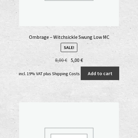
Ombrage – Witchsickle Swung Low MC
SALE!
Original
Current
8,00
€
5,00
€
price
price
Add to cart
incl. 19% VAT
plus
Shipping Costs
was:
is:
8,00 €.
5,00 €.