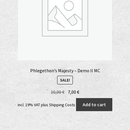
Phlegethon’s Majesty – Demo II MC
SALE!
Original
Current
10,00
€
7,00
€
price
price
Add to cart
incl. 19% VAT
plus
Shipping Costs
was:
is:
10,00 €.
7,00 €.