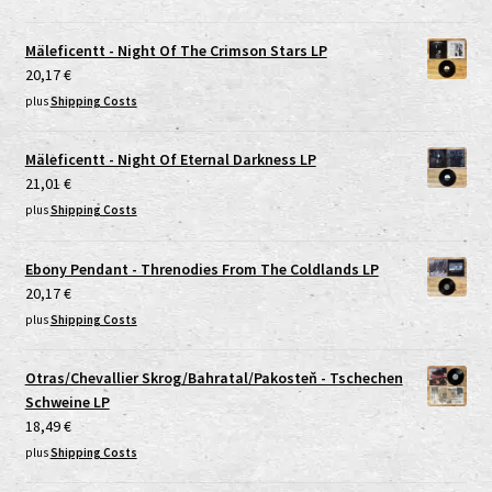
Mäleficentt - Night Of The Crimson Stars LP
20,17
€
plus
Shipping Costs
Mäleficentt - Night Of Eternal Darkness LP
21,01
€
plus
Shipping Costs
Ebony Pendant - Threnodies From The Coldlands LP
20,17
€
plus
Shipping Costs
Otras/Chevallier Skrog/Bahratal/Pakosteň - Tschechen
Schweine LP
18,49
€
plus
Shipping Costs