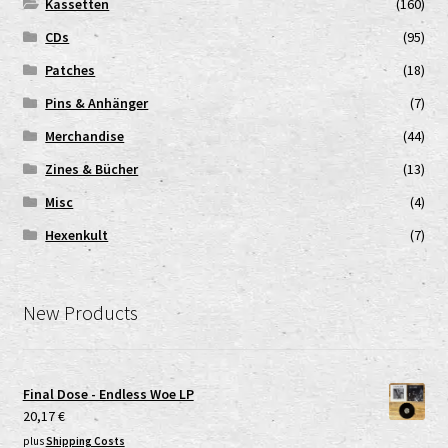
Kassetten
(160)
CDs
(95)
Patches
(18)
Pins & Anhänger
(7)
Merchandise
(44)
Zines & Bücher
(13)
Misc
(4)
Hexenkult
(7)
New Products
Final Dose - Endless Woe LP
20,17
€
plus
Shipping Costs