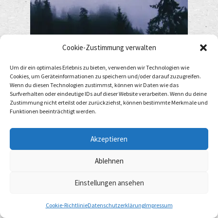
Cookie-Zustimmung verwalten
Um dir ein optimales Erlebnis zu bieten, verwenden wir Technologien wie
Cookies, um Geräteinformationen zu speichern und/oder darauf zuzugreifen.
Wenn du diesen Technologien zustimmst, können wir Daten wie das
Surfverhalten oder eindeutige IDs auf dieser Website verarbeiten. Wenn du deine
Zustimmung nicht erteilst oder zurückziehst, können bestimmte Merkmale und
Funktionen beeinträchtigt werden.
Arbor – Behold…The Age Of Pagan Blood CD
15,00
€
Akzeptieren
Add to cart
incl. 19% VAT
plus
Shipping Costs
Ablehnen
Einstellungen ansehen
0
Cookie-Richtlinie
Datenschutzerklärung
Impressum
Search
Search