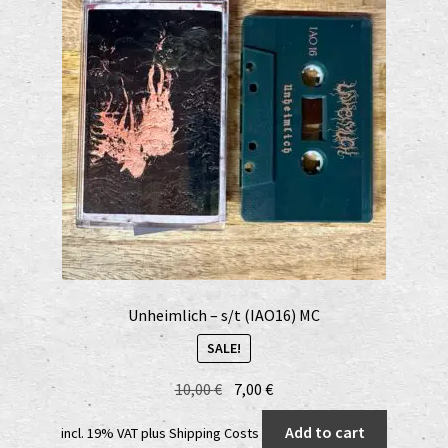
Unheimlich – s/t (IAO16) MC
SALE!
Original
Current
10,00
€
7,00
€
price
price
Add to cart
incl. 19% VAT
plus
Shipping Costs
was:
is: