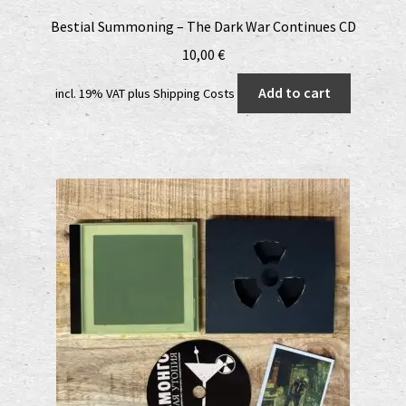
Shop
Bestial Summoning – The Dark War Continues CD
10,00
€
shop2
Add to cart
incl. 19% VAT
plus
Shipping Costs
Versandkosten
Vertrag widerrufen
Widerrufsbelehrung
www.urtodrecords.de
Zahlungsarten