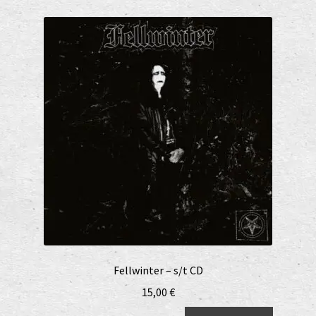
Fellwinter – s/t CD
15,00
€