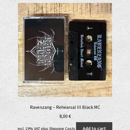
Ravenzang – Rehearsal III Black MC
8,00
€
Add to cart
incl. 19% VAT
plus
Shipping Costs