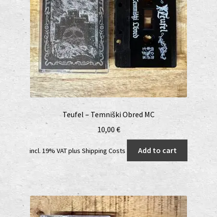
Teufel – Temni​š​ki Obred MC
10,00
€
Add to cart
incl. 19% VAT
plus
Shipping Costs