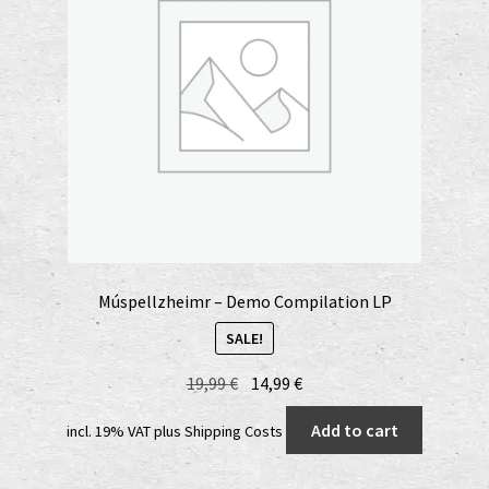
Múspellzheimr – Demo Compilation LP
SALE!
Original
Current
19,99
€
14,99
€
price
price
Add to cart
incl. 19% VAT
plus
Shipping Costs
was:
is:
19,99 €.
14,99 €.