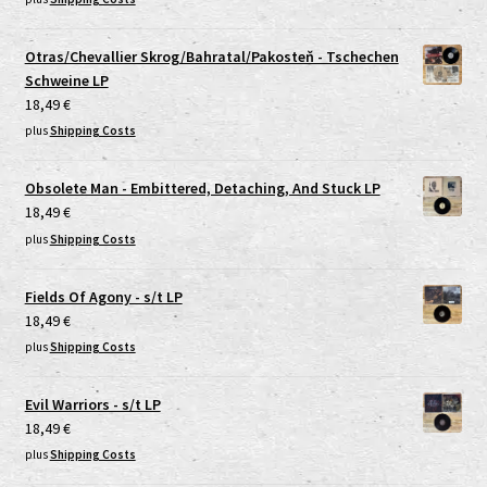
Otras/Chevallier Skrog/Bahratal/Pakosteň - Tschechen
Schweine LP
18,49
€
plus
Shipping Costs
Obsolete Man - Embittered, Detaching, And Stuck LP
18,49
€
plus
Shipping Costs
Fields Of Agony - s/t LP
18,49
€
plus
Shipping Costs
Evil Warriors - s/t LP
18,49
€
plus
Shipping Costs