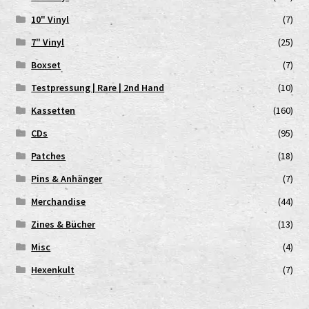
10" Vinyl
(7)
7" Vinyl
(25)
Boxset
(7)
Testpressung | Rare | 2nd Hand
(10)
Kassetten
(160)
CDs
(95)
Patches
(18)
Pins & Anhänger
(7)
Merchandise
(44)
Zines & Bücher
(13)
Misc
(4)
Hexenkult
(7)