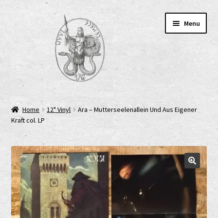
Skip
Skip
Menu
to
to
navigation
content
Home
Home
12" Vinyl
Ara – Mutterseelenallein Und Aus Eigener
Kraft col. LP
AGB
Cart
Checkout
Cookie-Richtlinie (EU)