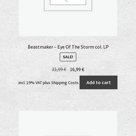
Beastmaker – Eye Of The Storm col. LP
SALE!
Original
Current
21,99
€
16,99
€
price
price
Add to cart
incl. 19% VAT
plus
Shipping Costs
was:
is:
21,99 €.
16,99 €.