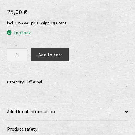
Shop
25,00
€
shop2
incl. 19% VAT
plus
Shipping Costs
In stock
Versandkosten
Ara
Vertrag widerrufen
Add to cart
-
Mutterseelenallein
Widerrufsbelehrung
Und
Aus
Category:
12" Vinyl
www.urtodrecords.de
Eigener
Kraft
Zahlungsarten
col.
Additional information
LP
quantity
Product safety