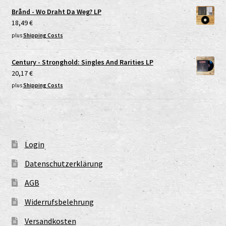
Brånd - Wo Draht Da Weg? LP
18,49
€
plus
Shipping Costs
Century - Stronghold: Singles And Rarities LP
20,17
€
plus
Shipping Costs
Login
Datenschutzerklärung
AGB
Widerrufsbelehrung
Versandkosten