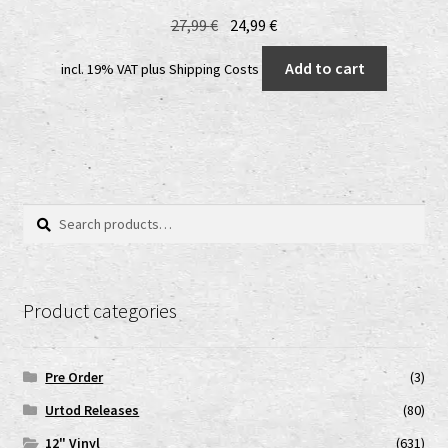
Original
Current
27,99
€
24,99
€
price
price
Add to cart
incl. 19% VAT
plus
Shipping Costs
was:
is:
27,99 €.
24,99 €.
Search
Search
for:
Product categories
Pre Order
(3)
Urtod Releases
(80)
12" Vinyl
(631)