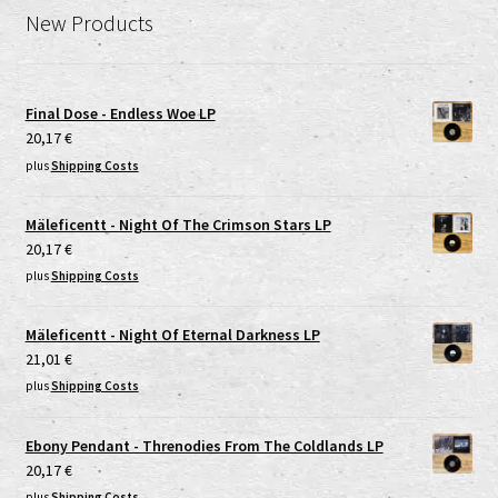
New Products
Final Dose - Endless Woe LP
20,17
€
plus
Shipping Costs
Mäleficentt - Night Of The Crimson Stars LP
20,17
€
plus
Shipping Costs
Mäleficentt - Night Of Eternal Darkness LP
21,01
€
plus
Shipping Costs
Ebony Pendant - Threnodies From The Coldlands LP
20,17
€
plus
Shipping Costs