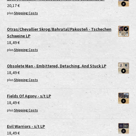
20,17
€
plus
Shipping Costs
Otras/Chevallier Skrog/Bahratal/Pakosteň - Tschechen
Schweine LP
18,49
€
plus
Shipping Costs
Obsolete Man - Embittered, Detaching, And Stuck LP
18,49
€
plus
Shipping Costs
Fields Of Agony - s/t LP
18,49
€
plus
Shipping Costs
Evil Warriors - s/t LP
18,49
€