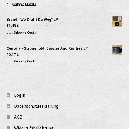
plus
Shipping Costs
Brånd - Wo Draht Da Weg? LP
18,49
€
plus
Shipping Costs
Century - Stronghold: Singles And Rarities LP
20,17
€
plus
Shipping Costs
Login
Datenschutzerklärung
AGB
Widerrufsbelehrung