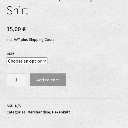
Shop
Shirt
shop2
15,00
€
Versandkosten
incl. VAT
plus
Shipping Costs
Vertrag widerrufen
Size
Widerrufsbelehrung
Bad
Add to cart
www.urtodrecords.de
Omen
(Gildan)
Zahlungsarten
T-
Shirt
SKU:
N/A
Categories:
Merchandise
,
Hexenkult
quantity