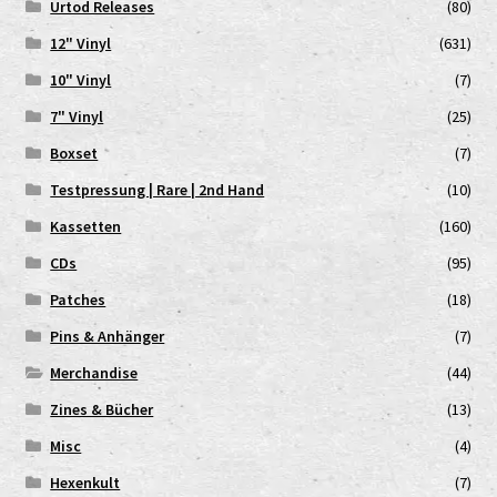
Urtod Releases
(80)
12" Vinyl
(631)
10" Vinyl
(7)
7" Vinyl
(25)
Boxset
(7)
Testpressung | Rare | 2nd Hand
(10)
Kassetten
(160)
CDs
(95)
Patches
(18)
Pins & Anhänger
(7)
Merchandise
(44)
Zines & Bücher
(13)
Misc
(4)
Hexenkult
(7)