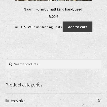
Naam T-Shirt Small (2nd hand, used)
5,00
€
Add to cart
incl. 19% VAT
plus
Shipping Costs
Search
Search
for:
Product categories
Pre Order
(3)