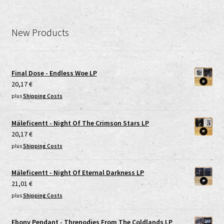
New Products
Final Dose - Endless Woe LP
20,17
€
plus
Shipping Costs
Mäleficentt - Night Of The Crimson Stars LP
20,17
€
plus
Shipping Costs
Mäleficentt - Night Of Eternal Darkness LP
21,01
€
plus
Shipping Costs
Ebony Pendant - Threnodies From The Coldlands LP