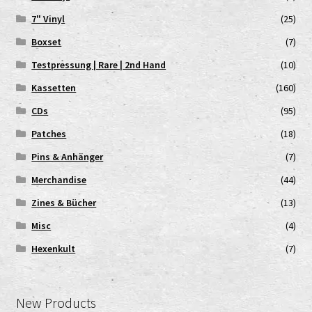
7" Vinyl
(25)
Boxset
(7)
Testpressung | Rare | 2nd Hand
(10)
Kassetten
(160)
CDs
(95)
Patches
(18)
Pins & Anhänger
(7)
Merchandise
(44)
Zines & Bücher
(13)
Misc
(4)
Hexenkult
(7)
New Products