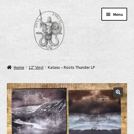
Skip
Skip
Menu
to
to
navigation
content
Home
Home
12" Vinyl
Kataxu – Roots Thunder LP
AGB
Cart
Checkout
Cookie-Richtlinie (EU)