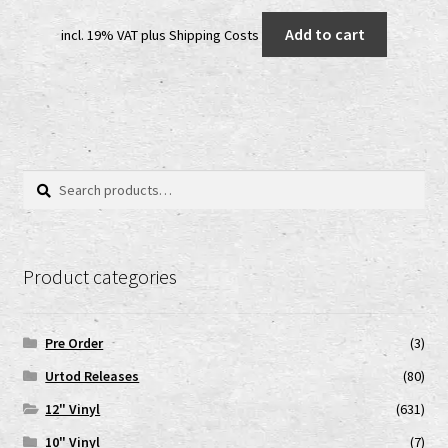
price
price
Add to cart
incl. 19% VAT
plus
Shipping Costs
was:
is:
19,99 €.
16,99 €.
Search
Search
for:
Product categories
Pre Order
(3)
Urtod Releases
(80)
12" Vinyl
(631)
10" Vinyl
(7)