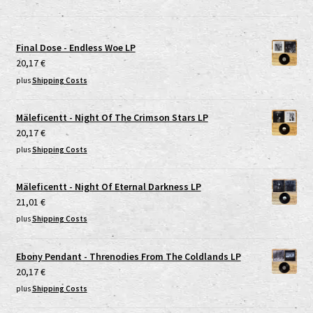
Final Dose - Endless Woe LP
20,17
€
plus
Shipping Costs
Mäleficentt - Night Of The Crimson Stars LP
20,17
€
plus
Shipping Costs
Mäleficentt - Night Of Eternal Darkness LP
21,01
€
plus
Shipping Costs
Ebony Pendant - Threnodies From The Coldlands LP
20,17
€
plus
Shipping Costs