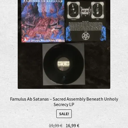
Famulus Ab Satanas – Sacred Assembly Beneath Unholy
Secrecy LP
SALE!
Original
Current
19,99
€
16,99
€