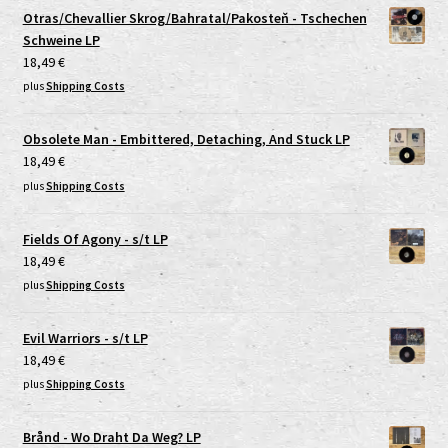
Otras/Chevallier Skrog/Bahratal/Pakosteň - Tschechen
Schweine LP
18,49
€
plus
Shipping Costs
Obsolete Man - Embittered, Detaching, And Stuck LP
18,49
€
plus
Shipping Costs
Fields Of Agony - s/t LP
18,49
€
plus
Shipping Costs
Evil Warriors - s/t LP
18,49
€
plus
Shipping Costs
Brånd - Wo Draht Da Weg? LP