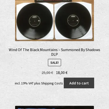
Wind Of The Black Mountains – Summoned By Shadows
DLP
SALE!
Original
Current
25,00
€
18,00
€
price
price
Add to cart
incl. 19% VAT
plus
Shipping Costs
was:
is:
25,00 €.
18,00 €.