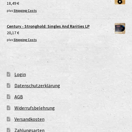
18,49
€
plus
Shipping Costs
Century - Stronghold: Singles And Rarities LP
20,17
€
plus
Shipping Costs
Login
Datenschutzerklärung
AGB
Widerrufsbelehrung
Versandkosten
Zahlungsarten