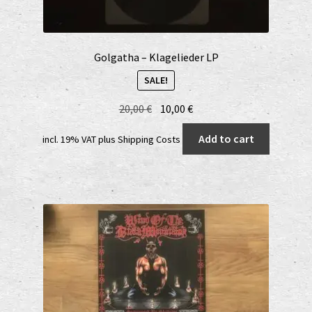
Golgatha – Klagelieder LP
SALE!
Original
Current
20,00
€
10,00
€
price
price
Add to cart
incl. 19% VAT
plus
Shipping Costs
was:
is:
20,00 €.
10,00 €.