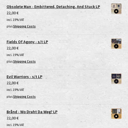
Obsolete Man - Embittered, Detaching, And Stuck LP
22,00
€
incl. 19% VAT
plus
Shipping Costs
Fields Of Agony - s/t LP
22,00
€
incl. 19% VAT
plus
Shipping Costs
Evil Warriors - s/t LP
22,00
€
incl. 19% VAT
plus
Shipping Costs
Brånd - Wo Draht Da Weg? LP
22,00
€
incl. 19% VAT