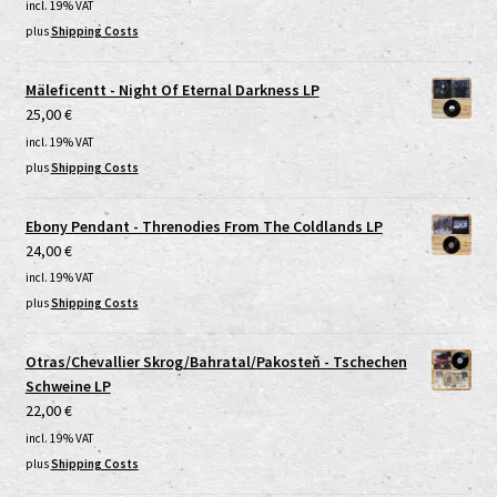
incl. 19% VAT
plus
Shipping Costs
Mäleficentt - Night Of Eternal Darkness LP
25,00
€
incl. 19% VAT
plus
Shipping Costs
Ebony Pendant - Threnodies From The Coldlands LP
24,00
€
incl. 19% VAT
plus
Shipping Costs
Otras/Chevallier Skrog/Bahratal/Pakosteň - Tschechen
Schweine LP
22,00
€
incl. 19% VAT
plus
Shipping Costs