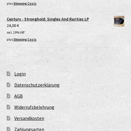
plus
Shipping Costs
Century - Stronghold: Singles And Rarities LP
24,00
€
incl. 19% VAT
plus
Shipping Costs
Login
Datenschutzerklärung
AGB
Widerrufsbelehrung
Versandkosten
Zahlungsarten