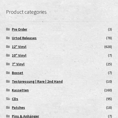
Product categories
Pre Order
(3)
Urtod Releases
(78)
12" Vinyl
(628)
10" Vinyl
(7)
7" Vinyl
(25)
Boxset
(7)
Testpressung | Rare | 2nd Hand
(10)
Kassetten
(160)
CDs
(95)
Patches
(18)
Pins & Anhänger
(7)