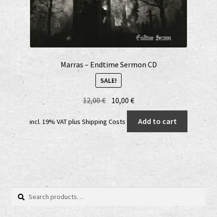
Marras – Endtime Sermon CD
SALE!
Original
Current
12,00
€
10,00
€
price
price
Add to cart
incl. 19% VAT
plus
Shipping Costs
was:
is:
12,00 €.
10,00 €.
Search
Search
for: