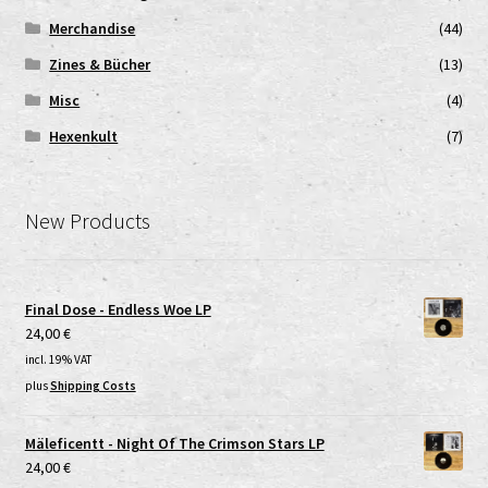
Merchandise
(44)
Zines & Bücher
(13)
Misc
(4)
Hexenkult
(7)
New Products
Final Dose - Endless Woe LP
24,00
€
incl. 19% VAT
plus
Shipping Costs
Mäleficentt - Night Of The Crimson Stars LP
24,00
€