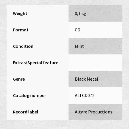
Weight
0,1 kg
Format
CD
Condition
Mint
Extras/Special feature
–
Genre
Black Metal
Catalog number
ALTCD072
Record label
Altare Productions